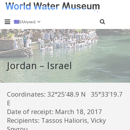
Ελληνικά
Αρχική
Σχετικά
Jordan – Israel
Δειγματοληψίες
Εκδηλώσεις
Αποστολή δείγματος
Coordinates: 32°25’48.9 N 35°33’19.7
E
Καίτη Χαλιορή
Date of receipt: March 18, 2017
Επικοινωνία
Recipients: Tassos Halioris, Vicky
Spyrou