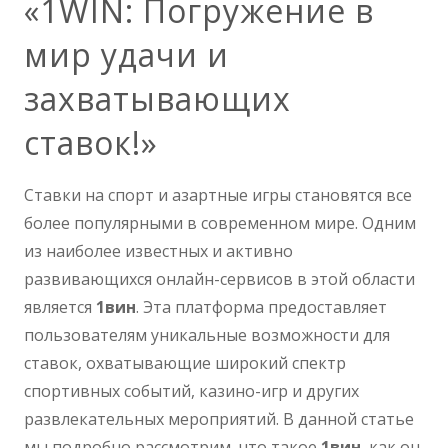
«1WIN: Погружение в
мир удачи и
захватывающих
ставок!»
Ставки на спорт и азартные игры становятся все
более популярными в современном мире. Одним
из наиболее известных и активно
развивающихся онлайн-сервисов в этой области
является
1вин
. Эта платформа предоставляет
пользователям уникальные возможности для
ставок, охватывающие широкий спектр
спортивных событий, казино-игр и других
развлекательных мероприятий. В данной статье
мы подробно рассмотрим, что такое
1вин
, как он