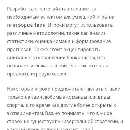
Разработка стратегий ставок является
необходимым аспектом для успешной игры на
платформе
1вин
. Игроки могут использовать
различные методологии, такие как анализ
статистики, оценка команд и формирование
прогнозов. Также стоит акцентировать
внимание на управлении банкроллом, что
позволит избежать значительных потерь и
продлить игровую сессию.
Некоторые игроки предпочитают делать ставки
только на свои любимые команды или виды
спорта, в то время как другие более открыты к
экспериментам. Важно понимать, что в мире
ставок не существует универсальной стратегии, и
каждый игрок должен находить свой