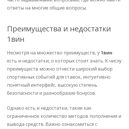
ответы на многие общие вопросы.
Преимущества и недостатки
1вин
Несмотря на множество преимуществ, у
1вин
есть и недостатки, о которых стоит знать. К числу
преимуществ можно отнести широкий выбор
спортивных событий для ставок, интуитивно
понятный интерфейс, высокую степень
безопасности и разнообразие бонусов.
Однако есть и недостатки, такие как
ограниченное количество методов пополнения и
вывода средств. Важно ознакомиться с