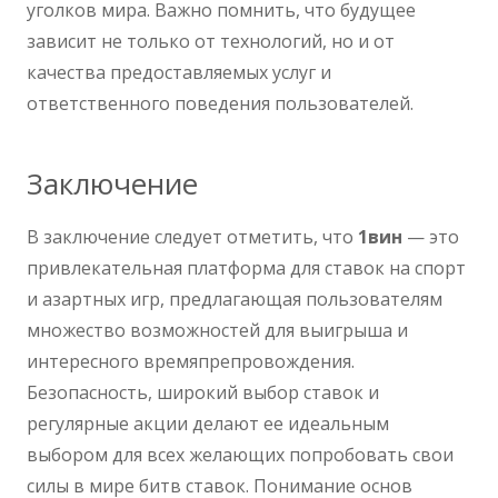
уголков мира. Важно помнить, что будущее
зависит не только от технологий, но и от
качества предоставляемых услуг и
ответственного поведения пользователей.
Заключение
В заключение следует отметить, что
1вин
— это
привлекательная платформа для ставок на спорт
и азартных игр, предлагающая пользователям
множество возможностей для выигрыша и
интересного времяпрепровождения.
Безопасность, широкий выбор ставок и
регулярные акции делают ее идеальным
выбором для всех желающих попробовать свои
силы в мире битв ставок. Понимание основ