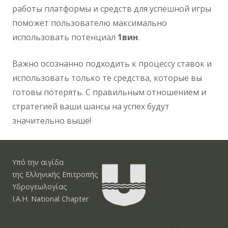
работы платформы и средств для успешной игры
поможет пользователю максимально
использовать потенциал
1вин
.
Важно осознанно подходить к процессу ставок и
использовать только те средства, которые вы
готовы потерять. С правильным отношением и
стратегией ваши шансы на успех будут
значительно выше!
Υπό την αιγίδα
της Ελληνικής Επιτροπής
Υδρογεωλογίας
I.A.H. National Chapter