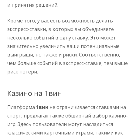
и принятия решений.
Кроме того, у вас есть возможность делать
экспресс-ставки, в которых вы объединяете
несколько событий в одну ставку. Это может
значительно увеличить ваши потенциальные
выигрыши, но также и риски. Соответственно,
чем больше событий в экспресс-ставке, тем выше
риск потери.
Казино на 1вин
Платформа
1вин
не ограничивается ставками на
спорт, предлагая также обширный выбор казино-
игр. Здесь пользователи могут насладиться
классическими карточными играми, такими как