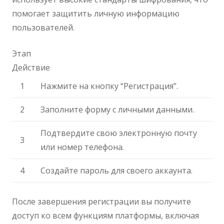
помогает защитить личную информацию
пользователей.
Этап
Действие
1
Нажмите на кнопку “Регистрация”.
2
Заполните форму с личными данными.
Подтвердите свою электронную почту
3
или номер телефона.
4
Создайте пароль для своего аккаунта.
После завершения регистрации вы получите
доступ ко всем функциям платформы, включая