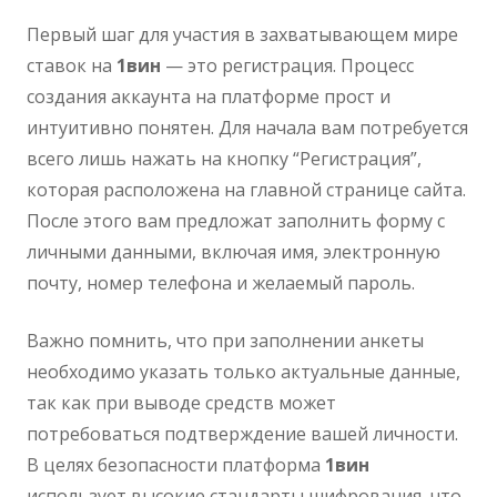
Первый шаг для участия в захватывающем мире
ставок на
1вин
— это регистрация. Процесс
создания аккаунта на платформе прост и
интуитивно понятен. Для начала вам потребуется
всего лишь нажать на кнопку “Регистрация”,
которая расположена на главной странице сайта.
После этого вам предложат заполнить форму с
личными данными, включая имя, электронную
почту, номер телефона и желаемый пароль.
Важно помнить, что при заполнении анкеты
необходимо указать только актуальные данные,
так как при выводе средств может
потребоваться подтверждение вашей личности.
В целях безопасности платформа
1вин
использует высокие стандарты шифрования, что