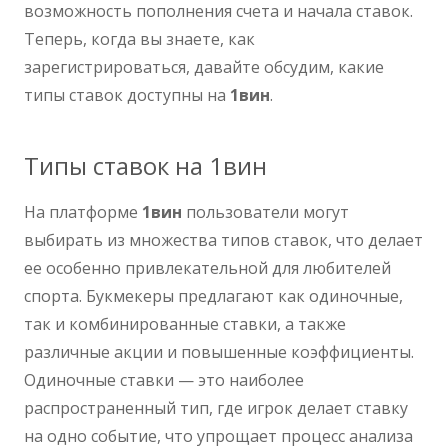
возможность пополнения счета и начала ставок.
Теперь, когда вы знаете, как
зарегистрироваться, давайте обсудим, какие
типы ставок доступны на
1вин
.
Типы ставок на 1вин
На платформе
1вин
пользователи могут
выбирать из множества типов ставок, что делает
ее особенно привлекательной для любителей
спорта. Букмекеры предлагают как одиночные,
так и комбинированные ставки, а также
различные акции и повышенные коэффициенты.
Одиночные ставки — это наиболее
распространенный тип, где игрок делает ставку
на одно событие, что упрощает процесс анализа