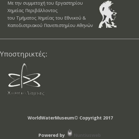
Με την συμμετοχή του Εργαστηρίου
Χημείας Περιβάλλοντος
του Τμήματος Χημείας του Εθνικού &
Καποδιστριακού Πανεπιστημίου Αθηνών
Υποστηρικτές:
WorldWaterMuseum© Copyright 2017
Powered by
Nuntiusweb